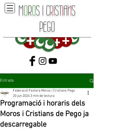
M
O
R
O
S
I
C
RI
ST
I
A
N
S
P
E
GO
Entrada
Federació Festera Moros i Cristians Pego
20 jun 2024
3 min de lectura
Programació i horaris dels
Moros i Cristians de Pego ja
descarregable