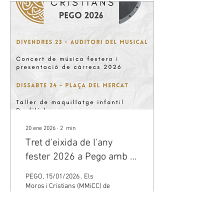
dona la benvinguda a
aquestes festes amb
l’engalanament del poble
amb les banderes i
estendards propis de la festa
a la casa de la vila. Un acte
que, en certa...
20 ene 2026
∙
2
min
Tret d'eixida de l'any
fester 2026 a Pego amb el
Mig Any i els seus nous
PEGO, 15/01/2026 . Els
càrrecs
Moros i Cristians (MMiCC) de
Pego celebraran amb el Mig
Any fester el tret d’eixida de
l’exercici 2026 els propers