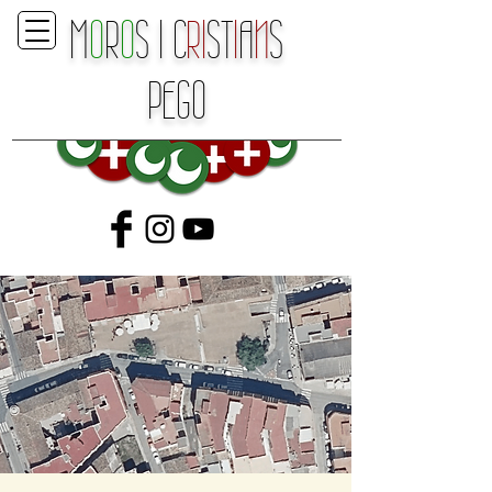
M
O
R
O
S
I
C
RI
ST
I
A
N
S
P
E
GO