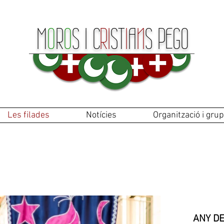
M
O
R
O
S
I
C
RI
ST
I
A
N
S P
E
GO
Les filades
Notícies
Organització i grup
SAHINES
ANY DE