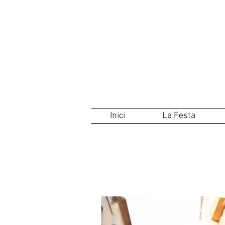
Inici
La Festa
'FILÀ' HA-BEN-