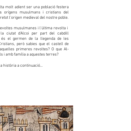
lta molt adient ser una població festera
 orígens musulmans i cristians del
bretot l'origen medieval del nostre poble.
revoltes musulmanes i l'última revolta i
la ciutat d'Alcoi per part del cabdill
és el germen de la llegenda de les
ristians, però sabies que el castell de
aquelles primeres revoltes? O que Al-
ls i amb família a aquestes terres?
 història a continuació...