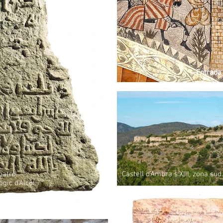
Entrada 
patró.
Castell d'Ambra s.XIII, zona sud.
gic d'Alcoi.