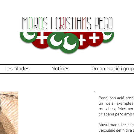
M
O
R
O
S
I
C
RI
ST
I
A
N
S P
E
GO
Les filades
Notícies
Organització i grup
DE LA
Pego, població amb 
un dels exemples 
HISTÒRIA A LA
muralles, fetes per
LLEGENDA
cristiana però amb 
Musulmans i cristia
l'expulsió definitiv