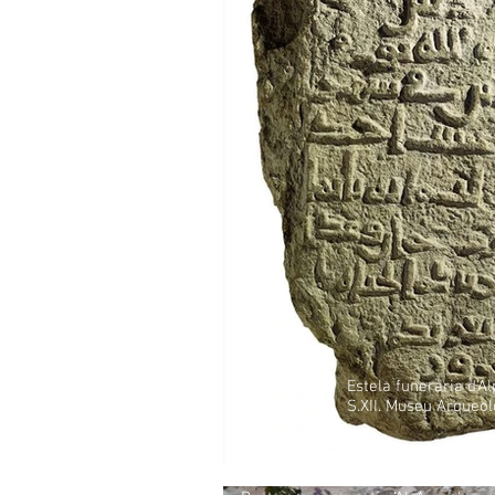
Estela funerària d'Al
S.XII. Museu Arqueolò