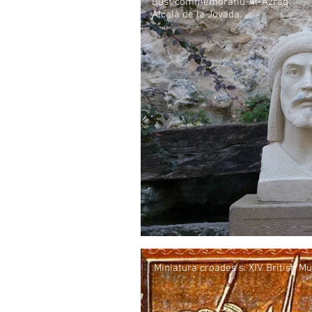
Bust commemoratiu 'Al-Azraq'.
Alcalà de la Jovada.
Miniatura croades s. XIV. British 