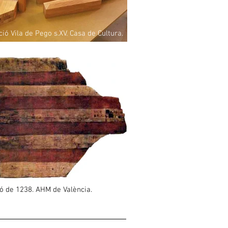
ó Vila de Pego s.XV. Casa de Cultura.
ó de 1238. AHM de València.