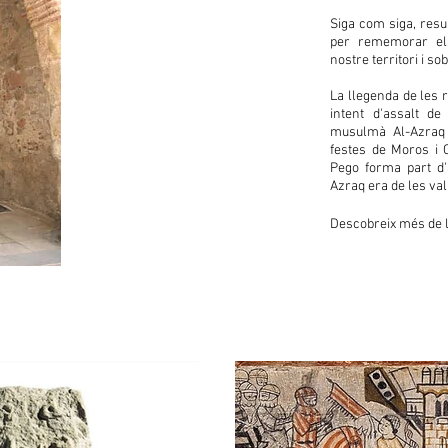
Siga com siga, resu
per rememorar els
nostre territori i so
La llegenda de les 
intent d'assalt de 
musulmà Al-Azraq 
festes de Moros i C
Pego forma part d'
Azraq era de les val
Descobreix més de la