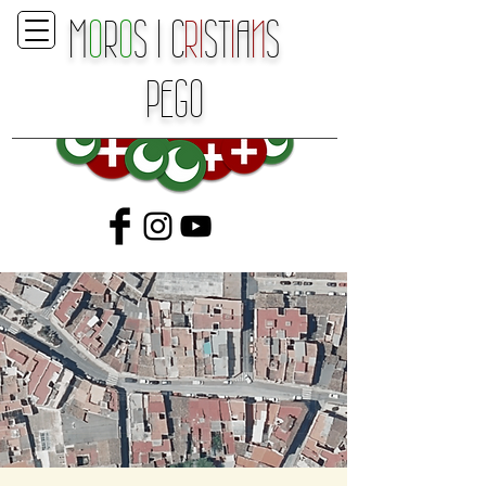
M
O
R
O
S
I
C
RI
ST
I
A
N
S
P
E
GO