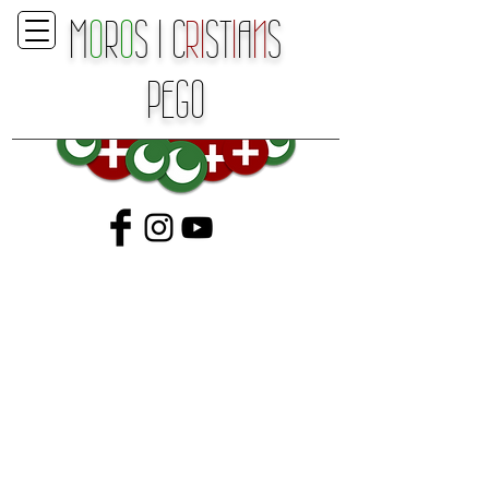
M
O
R
O
S
I
C
RI
ST
I
A
N
S
P
E
GO