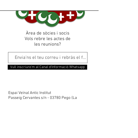
Àrea de sòcies i socis
Vols rebre les actes de
les reunions?
Vull inscriure'm al Canal d'Informació Whatsapp
Espai Veïnal Antic Institut
Passeig Cervantes s/n - 03780 Pego (La
Marina Alta)
Contacta'ns
© 2019 Moros i Cristians de Pego