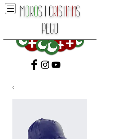
M
O
R
O
S
I
C
RI
ST
I
A
N
S
P
E
GO