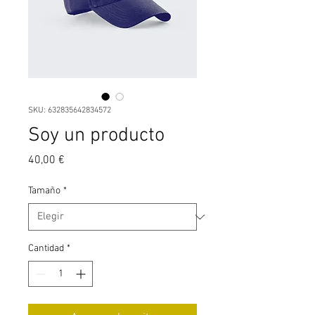
SKU: 632835642834572
Soy un producto
Precio
40,00 €
Tamaño
*
Cantidad
*