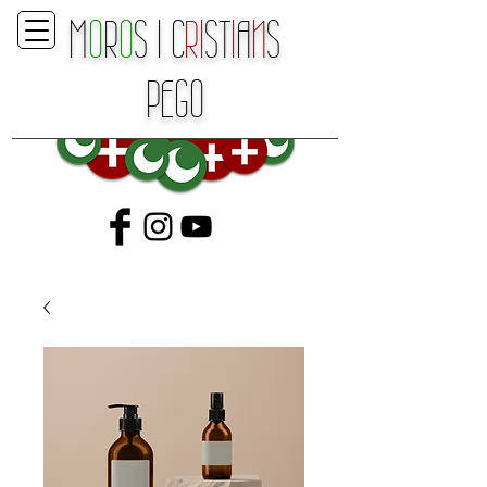
M
O
R
O
S
I
C
RI
ST
I
A
N
S
P
E
GO