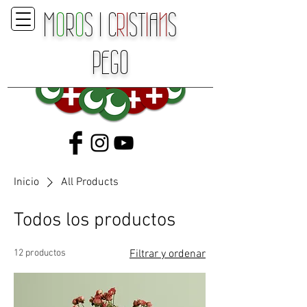
M
O
R
O
S
I
C
RI
ST
I
A
N
S
P
E
GO
Inicio
All Products
Todos los productos
12 productos
Filtrar y ordenar