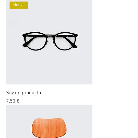
Nuevo
Soy un producto
Precio
7,50 €