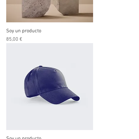
Soy un producto
Precio
85,00 €
Soy un producto