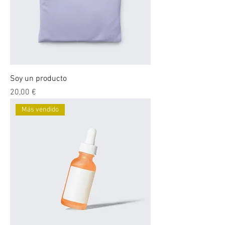
Soy un producto
Precio
20,00 €
Más vendido