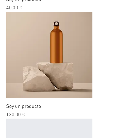
Precio
40,00 €
Soy un producto
Precio
130,00 €