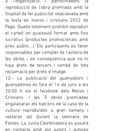
a l'organització i patrocinadors la 
reproducció de l'obra premiada amb la 
finalitat de fer publicitat relacionada amb 
la festa de moros i cristians 2022 de 
Pego. Queda totalment prohibit reproduir 
el cartell en qualsevol format amb fins 
lucratius (productes promocionals amb 
preu públic...). Els participants es faran 
responsables per complet de l'autoria de 
les obres i en conseqüència que no hi 
haja drets de tercers i també de tota 
reclamació per drets d'imatge.
12.- La publicació del guanyadors i 
guanyadores es farà el 14 de juny a les 
20.00 h via el facebook dels Moros i 
Cristians. I les 3 obres premiades 
engalanaran els balcons de la casa de la 
cultura reproduïdes a gran tamany i 
restaran allí durant la setmana de 
Festes. La Junta Coordinadora es posarà 
en contacte amb els autors i autores 