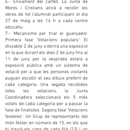
6.- Enviament del cartell. La Junta de 
Moros i Cristians anirà a recollir les 
obres de tot l’alumnat participant el dia  
27 de maig a les 14 h a cada centre 
educatiu.
7.- Mecanisme per triar el guanyador. 
Primera fase ‘Votacions populars’: El 
dissabte 2 de juny s’obrirà una exposició 
en la que durant els dies 2 de juny fins al 
11 de juny per la vesprada estarà a 
exposició pública amb un sistema de 
votació per a que les persones visitants 
puguen escollir el seu dibuix preferit de 
cada categoria. Una vegada recollides 
totes les votacions, la Junta 
Coordinadora seleccionarà els 5 més 
votats de cada categoria per a passar la 
fase de finalistes. Segona fase ‘Votacions 
festeres’: Un Grup de representants del 
món fester, en número de 15, en els que 
hi haurà els caps de cada filà (13) i un 