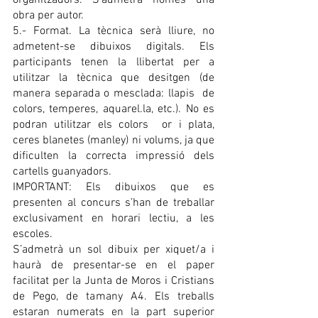
organitzadors. S'admetrà només una 
obra per autor.
5.- Format. La tècnica serà lliure, no 
admetent-se dibuixos digitals. Els 
participants tenen la llibertat per a 
utilitzar la tècnica que desitgen (de 
manera separada o mesclada: llapis  de 
colors, temperes, aquarel.la, etc.). No es 
podran utilitzar els colors  or i plata, 
ceres blanetes (manley) ni volums, ja que 
dificulten la correcta impressió dels 
cartells guanyadors. 
IMPORTANT: Els dibuixos que es 
presenten al concurs s’han de treballar 
exclusivament en horari lectiu, a les 
escoles. 
S’admetrà un sol dibuix per xiquet/a i 
haurà de presentar-se en el paper 
facilitat per la Junta de Moros i Cristians 
de Pego, de tamany A4. Els treballs 
estaran numerats en la part superior 