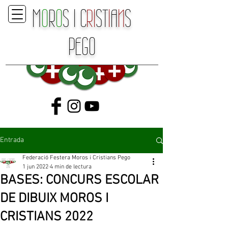
M
O
R
O
S
I
C
RI
ST
I
A
N
S
P
E
GO
Entrada
Federació Festera Moros i Cristians Pego
1 jun 2022
4 min de lectura
BASES: CONCURS ESCOLAR
DE DIBUIX MOROS I
CRISTIANS 2022