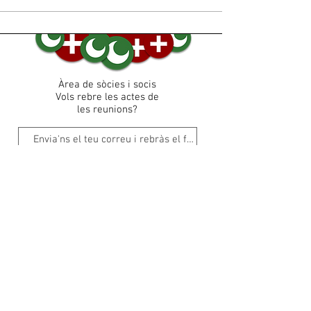
Àrea de sòcies i socis
Vols rebre les actes de
les reunions?
Vull inscriure'm al Canal d'Informació Whatsapp
Espai Veïnal Antic Institut
Passeig Cervantes s/n - 03780 Pego (La
Marina Alta)
Contacta'ns
© 2019 Moros i Cristians de Pego